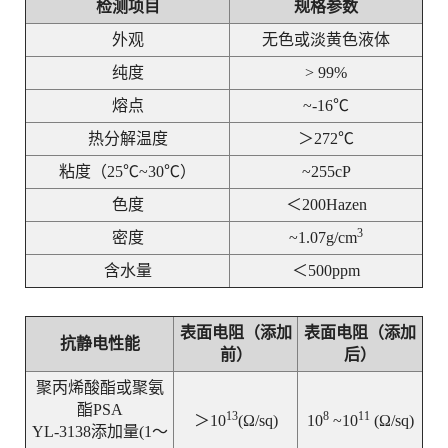
检测项目
规格参数
外观
无色或淡黄色液体
纯度
> 99%
熔点
~-16℃
热分解温度
＞272℃
粘度（25℃~30℃）
~255cP
色度
＜200Hazen
3
密度
~1.07g/cm
含水量
＜500ppm
表面电阻（添加
表面电阻（添加
抗静电性能
前）
后）
聚丙烯酸酯或聚氨
酯PSA
13
8
11
＞10
(Ω/sq)
10
~10
(Ω/sq)
YL-3138添加量(1～