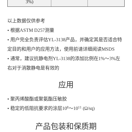
3%)
以上数据仅供参考
• 根据ASTM D257测量
• 用户完全负责评估YL-3138产品，并确定其是否适合特
定目的和用户的应用方法，使用前请详细阅读MSDS
• 通常，建议抗静电剂YL-3138的添加比例在1%～3%左
右对于消散静电是有效的
应用
• 聚丙烯酸酯或聚氨酯压敏胶
8
11
• 稳定的低阻抗要求的涂层
10
～10
(Ω/sq)
产品包装和保质期