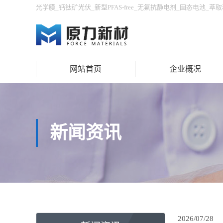
光学膜
_
钙钛矿光伏
_
新型PFAS-free
_
无氟抗静电剂
_
固态电池
_
萃取
网站首页
企业概况
新闻资讯
2026/07/28