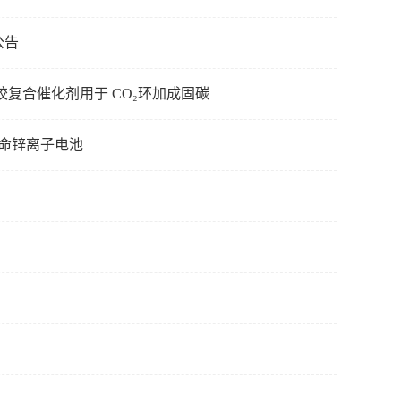
公告
胶复合催化剂用于 CO₂环加成固碳
命锌离子电池